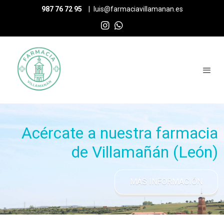
987 76 72 95
|
luis@farmaciavillamanan.es
Acércate a nuestra farmacia
de Villamañán (León)
MÁS INFORMACIÓN